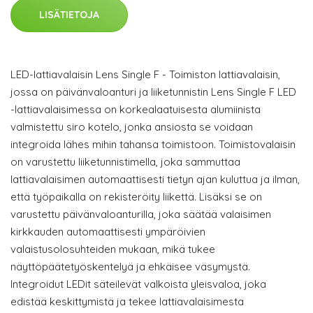
LISÄTIETOJA
LED-lattiavalaisin Lens Single F - Toimiston lattiavalaisin,
jossa on päivänvaloanturi ja liiketunnistin Lens Single F LED
-lattiavalaisimessa on korkealaatuisesta alumiinista
valmistettu siro kotelo, jonka ansiosta se voidaan
integroida lähes mihin tahansa toimistoon. Toimistovalaisin
on varustettu liiketunnistimella, joka sammuttaa
lattiavalaisimen automaattisesti tietyn ajan kuluttua ja ilman,
että työpaikalla on rekisteröity liikettä. Lisäksi se on
varustettu päivänvaloanturilla, joka säätää valaisimen
kirkkauden automaattisesti ympäröivien
valaistusolosuhteiden mukaan, mikä tukee
näyttöpäätetyöskentelyä ja ehkäisee väsymystä.
Integroidut LEDit säteilevät valkoista yleisvaloa, joka
edistää keskittymistä ja tekee lattiavalaisimesta