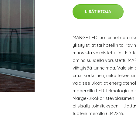
LISÄTIETOJA
MARGE LED luo tunnelmaa ulkot
yksityistilat tai hotellin tai ra
muovista valmistettu ja LED-te
ominaisuudella varustettu MARG
viihtyisää tunnelmaa. Valaisin 
cm:n korkuinen, mikä tekee sii
valaisee ulkotilat energiateho
modernilla LED-teknologialla m
Marge-ulkokoristevalaisimen 
ei sisälly toimitukseen – tilatt
tuotenumerolla 6042235.