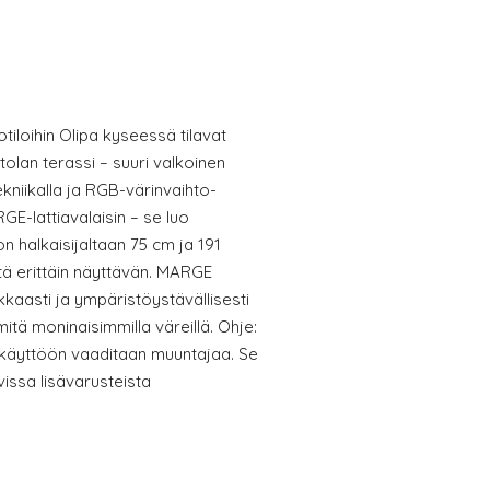
iloihin Olipa kyseessä tilavat
vintolan terassi – suuri valkoinen
kniikalla ja RGB-värinvaihto-
E-lattiavalaisin – se luo
on halkaisijaltaan 75 cm ja 191
tä erittäin näyttävän. MARGE
kkaasti ja ympäristöystävällisesti
itä moninaisimmilla väreillä. Ohje:
käyttöön vaaditaan muuntajaa. Se
avissa lisävarusteista