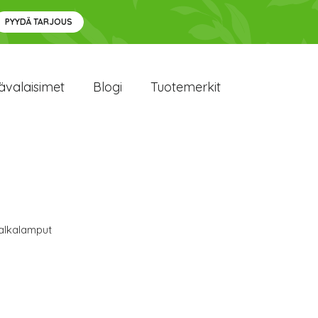
PYYDÄ TARJOUS
ävalaisimet
Blogi
Tuotemerkit
alkalamput