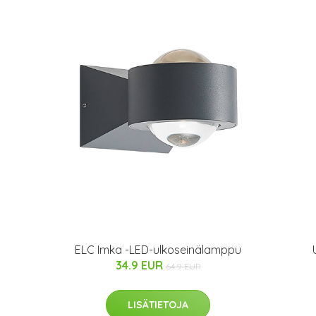
ELC Imka -LED-ulkoseinälamppu
34.9 EUR
64.9 EUR
LISÄTIETOJA