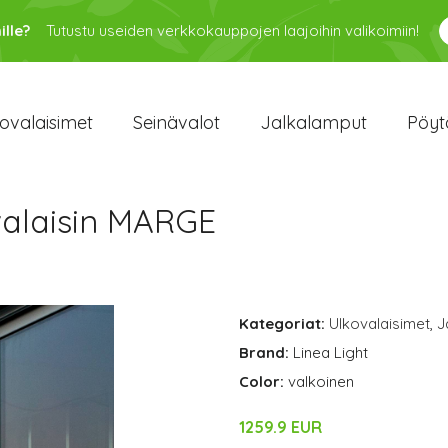
ille?
Tutustu useiden verkkokauppojen laajoihin valikoimiin!
ovalaisimet
Seinävalot
Jalkalamput
Pöyt
avalaisin MARGE
Kategoriat:
Ulkovalaisimet
,
J
Brand:
Linea Light
Color:
valkoinen
1259.9 EUR