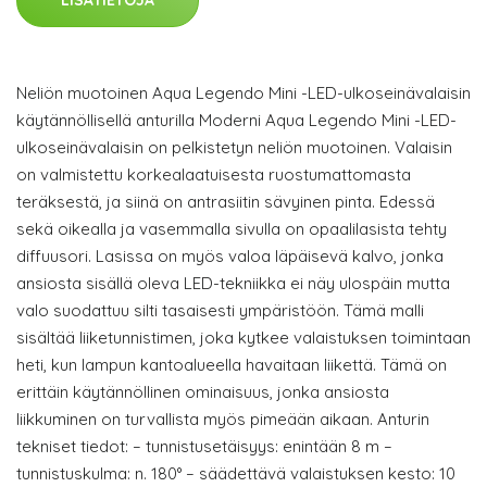
LISÄTIETOJA
Neliön muotoinen Aqua Legendo Mini -LED-ulkoseinävalaisin
käytännöllisellä anturilla Moderni Aqua Legendo Mini -LED-
ulkoseinävalaisin on pelkistetyn neliön muotoinen. Valaisin
on valmistettu korkealaatuisesta ruostumattomasta
teräksestä, ja siinä on antrasiitin sävyinen pinta. Edessä
sekä oikealla ja vasemmalla sivulla on opaalilasista tehty
diffuusori. Lasissa on myös valoa läpäisevä kalvo, jonka
ansiosta sisällä oleva LED-tekniikka ei näy ulospäin mutta
valo suodattuu silti tasaisesti ympäristöön. Tämä malli
sisältää liiketunnistimen, joka kytkee valaistuksen toimintaan
heti, kun lampun kantoalueella havaitaan liikettä. Tämä on
erittäin käytännöllinen ominaisuus, jonka ansiosta
liikkuminen on turvallista myös pimeään aikaan. Anturin
tekniset tiedot: – tunnistusetäisyys: enintään 8 m –
tunnistuskulma: n. 180° – säädettävä valaistuksen kesto: 10