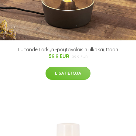
Lucande Larkyn -pöytävalaisin ulkokäyttöön
59.9 EUR
109.9 EUR
LISÄTIETOJA