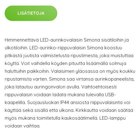
LISÄTIETOJA
Himmennettävä LED-aurinkovalaisin Simona sisätiloihin ja
ulkotiloihin. LED-aurinko-riippuvalaisin Simona koostuu
pitkästä juutista valmistetusta ripustimesta, joka muistuttaa
köyttä. Voit vaihdella köyden pituutta lisäämällä solmuja
haluttuihin paikkoihin. Valaisimen yläosassa on myös koukku
ripustamista varten. Simona saa virtansa aurinkopaneelista,
joka latautuu auringonvalon avulla. Vaihtoehtoisesti
riippuvalaisin voidaan ladata mukana tulevalla USB-
kaapelilla. Suojausluokan IP44 ansiosta riippuvalaisinta voi
käyttää sekä sisällä että ulkona. Kirkkautta voidaan säätää
myös mukana toimitetulla kaukosäätimellä. LED-lamppu
voidaan vaihtaa.