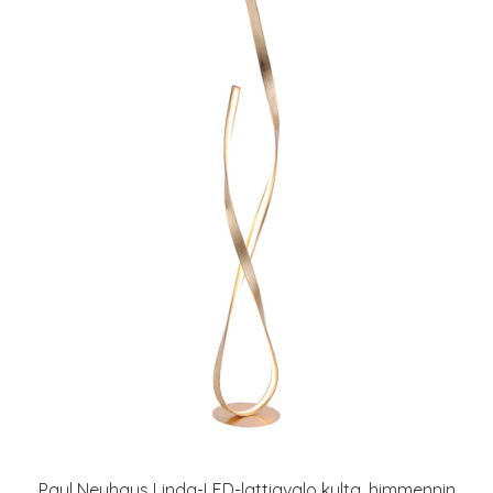
Paul Neuhaus Linda-LED-lattiavalo kulta, himmennin