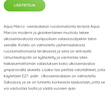
LISÄTIETOJA
Aqua Marco -seinävalaisin ruostumatonta terästä Aqua
Marcon moderni ja yksinkertainen muotoilu tekee
ulkoseinävalosta monipuolisen valaistusobjektin talon
seinälle. Kotelo on valmistettu jauhemaalatusta
ruostumattomasta teräksestä ja siinä on antrasiitti.
Uimurilasihajotin on kyllästetty ja varmistaa siten
häikäisemättömän valaistuksen koko ulkoseinävaloa
ympäröivällä alueella. Lisäksi lasi peittää valonlähteet, joita
käytetään E27- pidin . Ulkoseinävalaisin on valmistettu
Saksassa, ja se on tunnettu korkeasta laadustaan, jotta se
voi vastustaa tuulta ja säätä vuosien ajan.