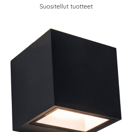
Suositellut tuotteet