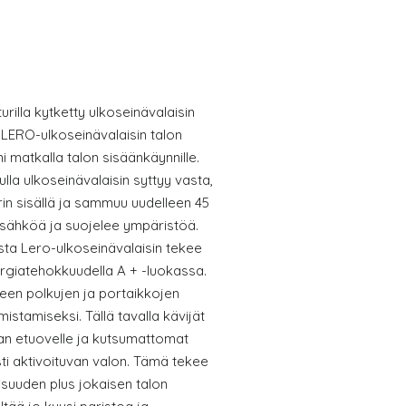
rilla kytketty ulkoseinävalaisin
 LERO-ulkoseinävalaisin talon
i matkalla talon sisäänkäynnille.
ulla ulkoseinävalaisin syttyy vasta,
in sisällä ja sammuu uudelleen 45
 sähköä ja suojelee ympäristöä.
ta Lero-ulkoseinävalaisin tekee
rgiatehokkuudella A + -luokassa.
seen polkujen ja portaikkojen
istamiseksi. Tällä tavalla kävijät
van etuovelle ja kutsumattomat
ti aktivoituvan valon. Tämä tekee
isuuden plus jokaisen talon