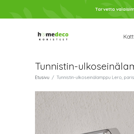
Tarvetta valaisim
Katt
Tunnistin-ulkoseinäla
Etusivu
Tunnistin-ulkoseinälamppu Lero, pari