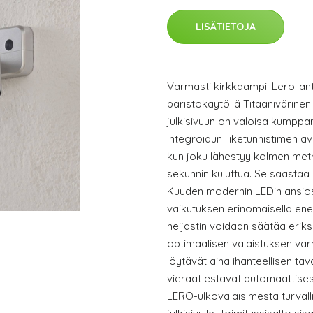
LISÄTIETOJA
Varmasti kirkkaampi: Lero-antu
paristokäytöllä Titaanivärinen
julkisivuun on valoisa kumppan
Integroidun liiketunnistimen av
kun joku lähestyy kolmen metr
sekunnin kuluttua. Se säästää
Kuuden modernin LEDin ansios
vaikutuksen erinomaisella ene
heijastin voidaan säätää erik
optimaalisen valaistuksen varm
löytävät aina ihanteellisen ta
vieraat estävät automaattises
LERO-ulkovalaisimesta turvall