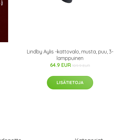
Lindby Aylis -kattovalo, musta, puu, 3-
lamppuinen
64.9 EUR
109.9 EUR
LISÄTIETOJA