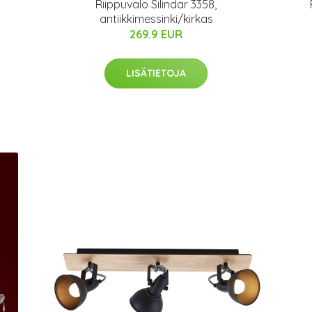
m
Riippuvalo Silindar 3358,
antiikkimessinki/kirkas
269.9 EUR
LISÄTIETOJA