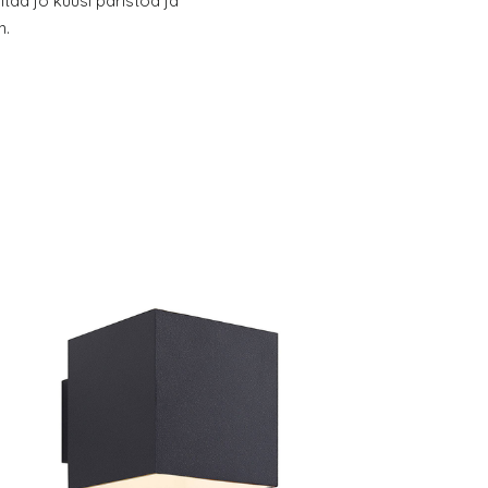
ältää jo kuusi paristoa ja
n.