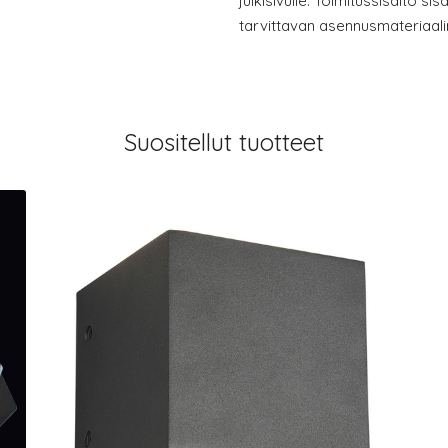
julkisivulle. Toimitussisältö sis
tarvittavan asennusmateriaali
Suositellut tuotteet