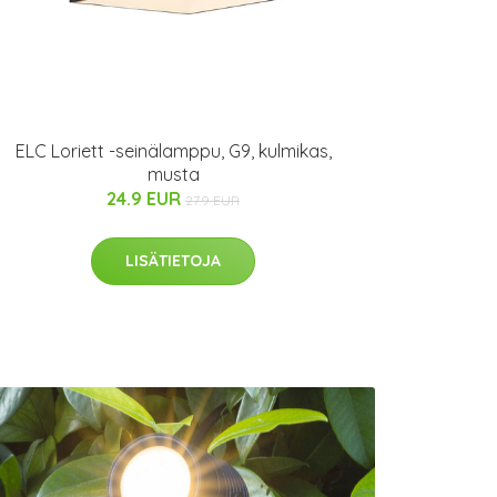
ELC Loriett -seinälamppu, G9, kulmikas,
musta
24.9 EUR
27.9 EUR
LISÄTIETOJA