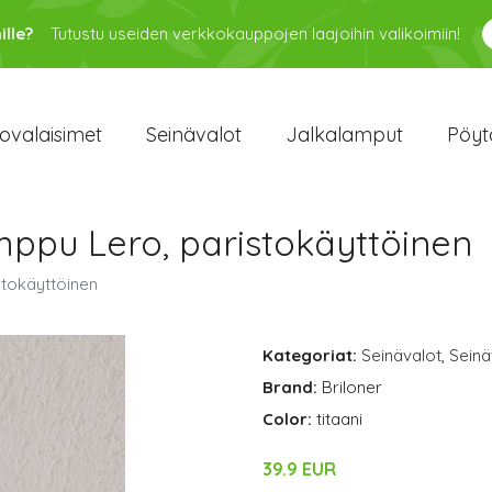
ille?
Tutustu useiden verkkokauppojen laajoihin valikoimiin!
ovalaisimet
Seinävalot
Jalkalamput
Pöyt
mppu Lero, paristokäyttöinen
stokäyttöinen
Kategoriat:
Seinävalot
,
Seinä
Brand:
Briloner
Color:
titaani
39.9 EUR