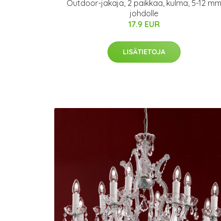
Outdoor-jakaja, 2 paikkaa, kulma, 5-12 m
johdolle
17.9 EUR
LISÄTIETOJA