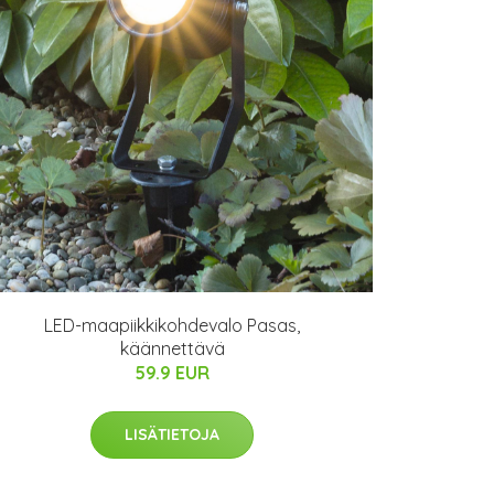
LED-maapiikkikohdevalo Pasas,
käännettävä
59.9 EUR
LISÄTIETOJA