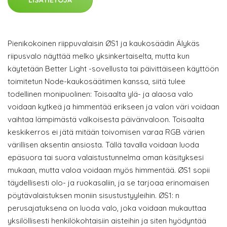
LISÄTIETOJA
Pienikokoinen riippuvalaisin ØS1 ja kaukosäädin Älykäs
riipusvalo näyttää melko yksinkertaiselta, mutta kun
käytetään Better Light -sovellusta tai päivittäiseen käyttöön
toimitetun Node-kaukosäätimen kanssa, siitä tulee
todellinen monipuolinen: Toisaalta ylä- ja alaosa valo
voidaan kytkeä ja himmentää erikseen ja valon väri voidaan
vaihtaa lämpimästä valkoisesta päivänvaloon. Toisaalta
keskikerros ei jätä mitään toivomisen varaa RGB värien
värillisen aksentin ansiosta. Tällä tavalla voidaan luoda
epäsuora tai suora valaistustunnelma oman käsityksesi
mukaan, mutta valoa voidaan myös himmentää. ØS1 sopii
täydellisesti olo- ja ruokasaliin, ja se tarjoaa erinomaisen
pöytävalaistuksen moniin sisustustyyleihin. ØS1: n
perusajatuksena on luoda valo, joka voidaan mukauttaa
yksilöllisesti henkilökohtaisiin aisteihin ja siten hyödyntää