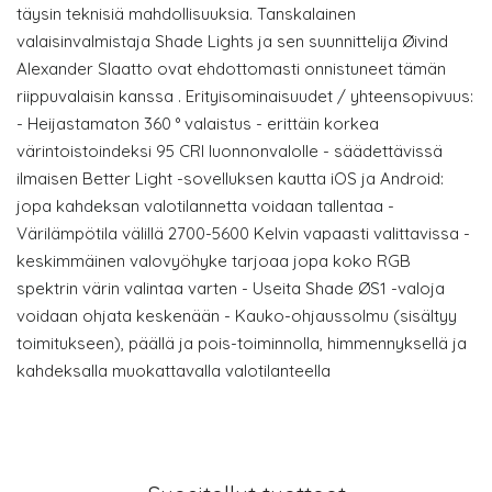
täysin teknisiä mahdollisuuksia. Tanskalainen
valaisinvalmistaja Shade Lights ja sen suunnittelija Øivind
Alexander Slaatto ovat ehdottomasti onnistuneet tämän
riippuvalaisin kanssa . Erityisominaisuudet / yhteensopivuus:
- Heijastamaton 360 ° valaistus - erittäin korkea
värintoistoindeksi 95 CRI luonnonvalolle - säädettävissä
ilmaisen Better Light -sovelluksen kautta iOS ja Android:
jopa kahdeksan valotilannetta voidaan tallentaa -
Värilämpötila välillä 2700-5600 Kelvin vapaasti valittavissa -
keskimmäinen valovyöhyke tarjoaa jopa koko RGB
spektrin värin valintaa varten - Useita Shade ØS1 -valoja
voidaan ohjata keskenään - Kauko-ohjaussolmu (sisältyy
toimitukseen), päällä ja pois-toiminnolla, himmennyksellä ja
kahdeksalla muokattavalla valotilanteella