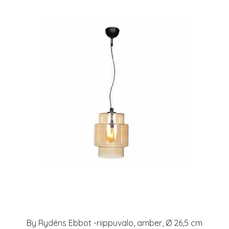
By Rydéns Ebbot -riippuvalo, amber, Ø 26,5 cm