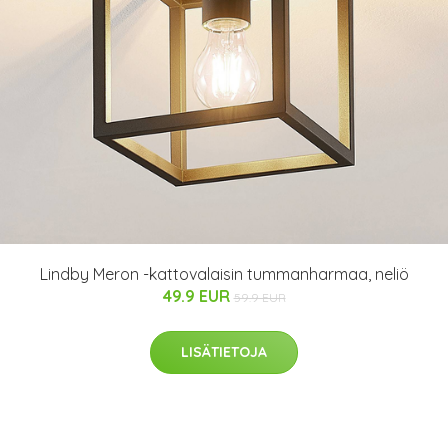
Lindby Meron -kattovalaisin tummanharmaa, neliö
49.9 EUR
59.9 EUR
LISÄTIETOJA