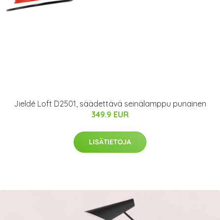
Jieldé Loft D2501, säädettävä seinälamppu punainen
349.9 EUR
LISÄTIETOJA