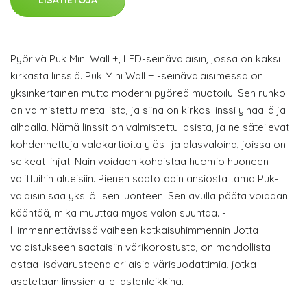
LISÄTIETOJA
Pyörivä Puk Mini Wall +, LED-seinävalaisin, jossa on kaksi
kirkasta linssiä. Puk Mini Wall + -seinävalaisimessa on
yksinkertainen mutta moderni pyöreä muotoilu. Sen runko
on valmistettu metallista, ja siinä on kirkas linssi ylhäällä ja
alhaalla. Nämä linssit on valmistettu lasista, ja ne säteilevät
kohdennettuja valokartioita ylös- ja alasvaloina, joissa on
selkeät linjat. Näin voidaan kohdistaa huomio huoneen
valittuihin alueisiin. Pienen säätötapin ansiosta tämä Puk-
valaisin saa yksilöllisen luonteen. Sen avulla päätä voidaan
kääntää, mikä muuttaa myös valon suuntaa. -
Himmennettävissä vaiheen katkaisuhimmennin Jotta
valaistukseen saataisiin värikorostusta, on mahdollista
ostaa lisävarusteena erilaisia värisuodattimia, jotka
asetetaan linssien alle lastenleikkinä.