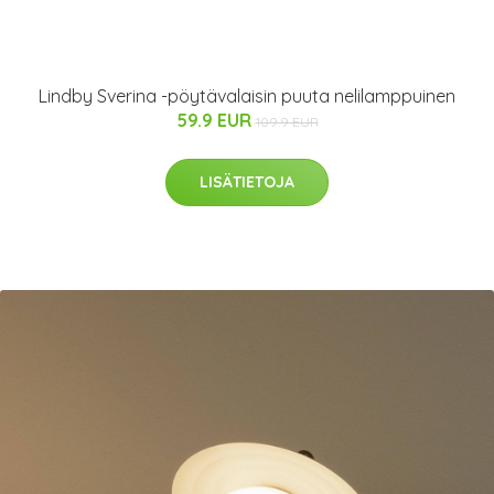
Lindby Sverina -pöytävalaisin puuta nelilamppuinen
59.9 EUR
109.9 EUR
LISÄTIETOJA