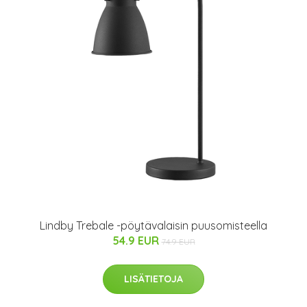
Lindby Trebale -pöytävalaisin puusomisteella
54.9 EUR
74.9 EUR
LISÄTIETOJA