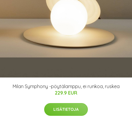
Milan Symphony -pöytälamppu, ei runkoa, ruskea
229.9 EUR
LISÄTIETOJA