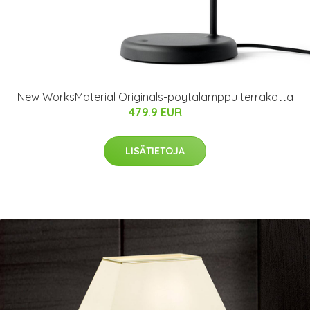
New WorksMaterial Originals-pöytälamppu terrakotta
479.9 EUR
LISÄTIETOJA