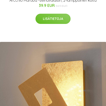
Arcchio Maruba -seinävalaisin, 2-lamppuinen kulta
39.9 EUR
54.9 EUR
LISÄTIETOJA