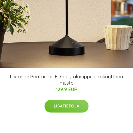
Lucande Raminum-LED-pöytälamppu ulkokäyttöön
musta
129.9 EUR
LISÄTIETOJA