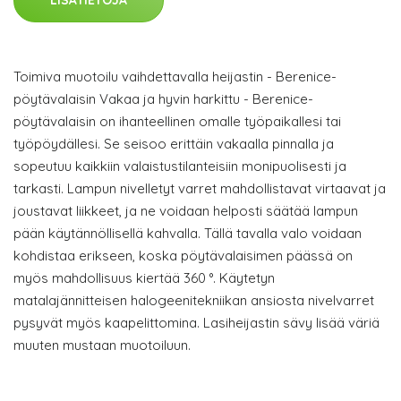
LISÄTIETOJA
Toimiva muotoilu vaihdettavalla heijastin - Berenice-
pöytävalaisin Vakaa ja hyvin harkittu - Berenice-
pöytävalaisin on ihanteellinen omalle työpaikallesi tai
työpöydällesi. Se seisoo erittäin vakaalla pinnalla ja
sopeutuu kaikkiin valaistustilanteisiin monipuolisesti ja
tarkasti. Lampun nivelletyt varret mahdollistavat virtaavat ja
joustavat liikkeet, ja ne voidaan helposti säätää lampun
pään käytännöllisellä kahvalla. Tällä tavalla valo voidaan
kohdistaa erikseen, koska pöytävalaisimen päässä on
myös mahdollisuus kiertää 360 °. Käytetyn
matalajännitteisen halogeenitekniikan ansiosta nivelvarret
pysyvät myös kaapelittomina. Lasiheijastin sävy lisää väriä
muuten mustaan muotoiluun.