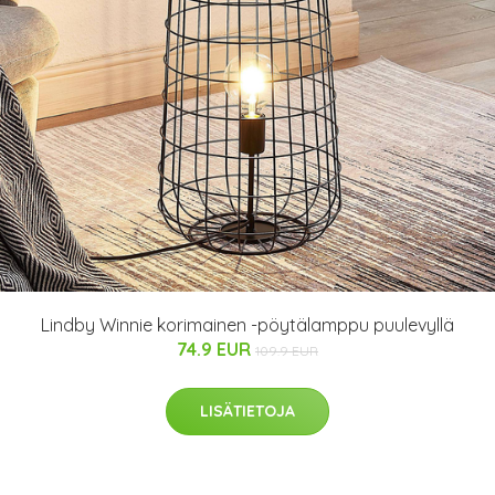
Lindby Winnie korimainen -pöytälamppu puulevyllä
74.9 EUR
109.9 EUR
LISÄTIETOJA