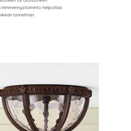
huoneen tai olohuoneen
en himmennystoiminto helpottaa
 oikean tunnelman.