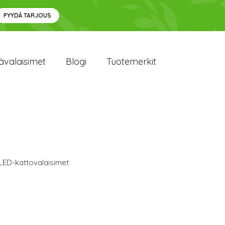
PYYDÄ TARJOUS
ävalaisimet
Blogi
Tuotemerkit
LED-kattovalaisimet