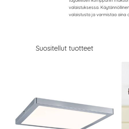
täydellisen kumppanin makuu
valaistuksessa. Käytännöllin
valaistusta ja varmistaa aina
Suositellut tuotteet