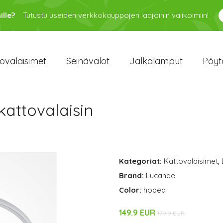
ille?
Tutustu useiden verkkokauppojen laajoihin valikoimiin!
ovalaisimet
Seinävalot
Jalkalamput
Pöyt
attovalaisin
Kategoriat:
Kattovalaisimet
,
Brand:
Lucande
Color:
hopea
149.9 EUR
179.9 EUR