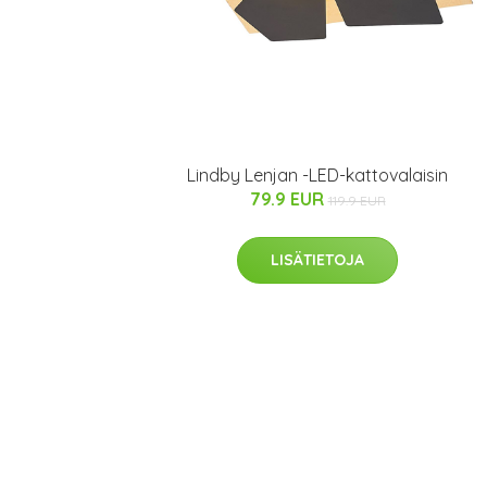
Lindby Lenjan -LED-kattovalaisin
79.9 EUR
119.9 EUR
LISÄTIETOJA