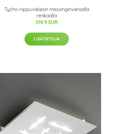
Tycho-riippuvalaisin messinginvärisellä
renkaalla
519.9 EUR
LISÄTIETOJA