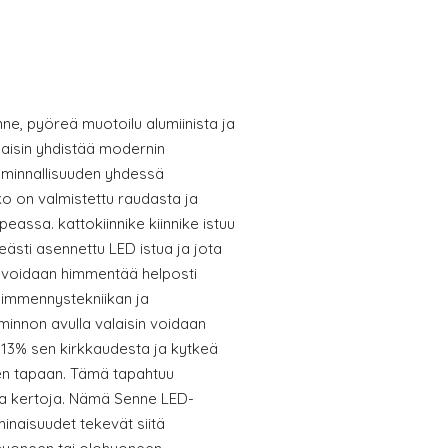
ne, pyöreä muotoilu alumiinista ja
aisin yhdistää modernin
oiminnallisuuden yhdessä
o on valmistettu raudasta ja
peassa. kattokiinnike kiinnike istuu
eästi asennettu LED istua ja jota
 voidaan himmentää helposti
 himmennystekniikan ja
minnon avulla valaisin voidaan
13% sen kirkkaudesta ja kytkeä
een tapaan. Tämä tapahtuu
ta kertoja. Nämä Senne LED-
minaisuudet tekevät siitä