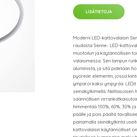
LISÄTIETOJA
Moderni LED-kattovalaisin Sen
raudasta Senne- LED-kattoval
muotoilun ja käytännöllisen t
valaisimessa. Sen lampun runk
alumiinista, ja sitä pidetään ho
pyöreän elementin, jossa kiint
ympäröi kaksi ympyrää. LEDit
seinäkytkimellä. Nelitasoisen
säännöllisen virrankatkaisutoi
himmentää 100%, 60%, 30% ja 
päälle ja pois päältä tavallis
painamalla seinäkytkintä usei
kattovalaisin käytännölliset o