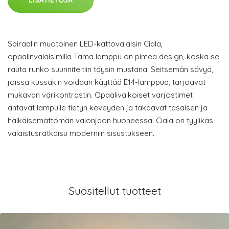
LISÄTIETOJA
Spiraalin muotoinen LED-kattovalaisin Ciala,
opaalinvalaisimilla Tämä lamppu on pimeä design, koska se
rauta runko suunniteltiin täysin mustana. Seitsemän sävyä,
joissa kussakin voidaan käyttää E14-lamppua, tarjoavat
mukavan värikontrastin. Opaalivalkoiset varjostimet
antavat lampulle tietyn keveyden ja takaavat tasaisen ja
häikäisemättömän valonjaon huoneessa. Ciala on tyylikäs
valaistusratkaisu moderniin sisustukseen.
Suositellut tuotteet