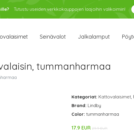
ille?
Tutustu useiden verkkokauppojen laajoihin valikoimiin!
ovalaisimet
Seinävalot
Jalkalamput
Pöyt
uvalaisin, tummanharmaa
anharmaa
Kategoriat:
Kattovalaisimet
,
Brand:
Lindby
Color:
tummanharmaa
17.9 EUR
29.9 EUR