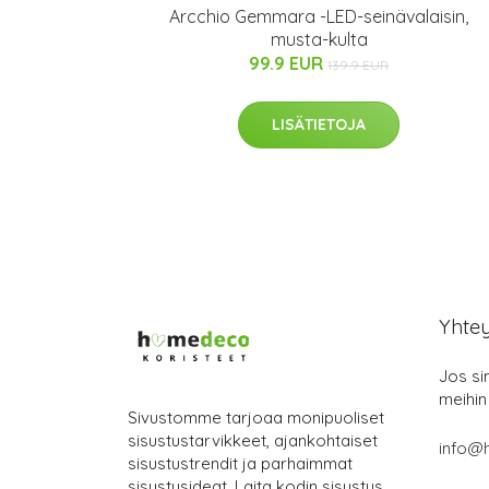
Arcchio Gemmara -LED-seinävalaisin,
musta-kulta
99.9 EUR
139.9 EUR
LISÄTIETOJA
Yhte
Jos si
meihin
Sivustomme tarjoaa monipuoliset
sisustustarvikkeet, ajankohtaiset
info@
sisustustrendit ja parhaimmat
sisustusideat. Laita kodin sisustus