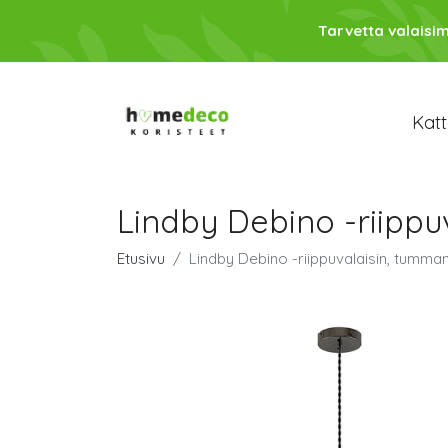
Tarvetta valaisim
Katt
Lindby Debino -riipp
Etusivu
Lindby Debino -riippuvalaisin, tumm