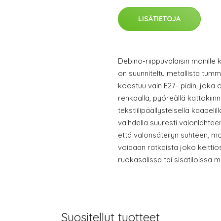
LISÄTIETOJA
Debino-riippuvalaisin monille k
on suunniteltu metallista tu
koostuu vain E27- pidin, joka on
renkaalla, pyöreällä kattokiinni
tekstiilipäällysteisellä kaapeli
vaihdella suuresti valonlähte
että valonsäteilyn suhteen, m
voidaan ratkaista joko keitti
ruokasalissa tai sisätiloissa
Suositellut tuotteet