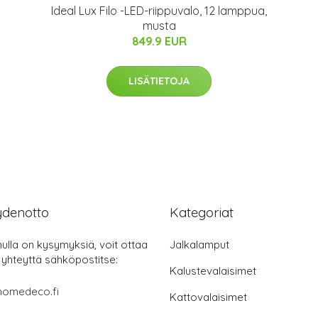
Ideal Lux Filo -LED-riippuvalo, 12 lamppua,
musta
849.9 EUR
LISÄTIETOJA
ydenotto
Kategoriat
nulla on kysymyksiä, voit ottaa
Jalkalamput
 yhteyttä sähköpostitse:
Kalustevalaisimet
homedeco.fi
Kattovalaisimet