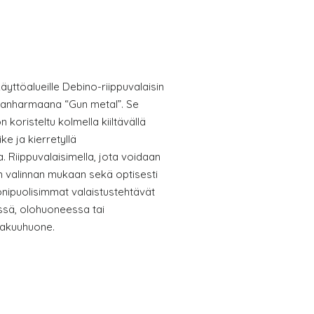
äyttöalueille Debino-riippuvalaisin
mmanharmaana “Gun metal”. Se
 koristeltu kolmella kiiltävällä
ke ja kierretyllä
lla. Riippuvalaisimella, jota voidaan
en valinnan mukaan sekä optisesti
onipuolisimmat valaistustehtävät
össä, olohuoneessa tai
 makuuhuone.