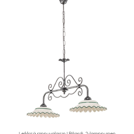
Leikkisä riippuvalaisin I Biliardi, 2-lamppuinen