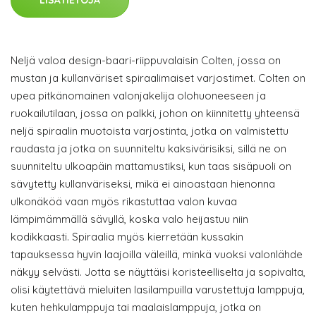
LISÄTIETOJA
Neljä valoa design-baari-riippuvalaisin Colten, jossa on
mustan ja kullanväriset spiraalimaiset varjostimet. Colten on
upea pitkänomainen valonjakelija olohuoneeseen ja
ruokailutilaan, jossa on palkki, johon on kiinnitetty yhteensä
neljä spiraalin muotoista varjostinta, jotka on valmistettu
raudasta ja jotka on suunniteltu kaksivärisiksi, sillä ne on
suunniteltu ulkoapäin mattamustiksi, kun taas sisäpuoli on
sävytetty kullanväriseksi, mikä ei ainoastaan hienonna
ulkonäköä vaan myös rikastuttaa valon kuvaa
lämpimämmällä sävyllä, koska valo heijastuu niin
kodikkaasti. Spiraalia myös kierretään kussakin
tapauksessa hyvin laajoilla väleillä, minkä vuoksi valonlähde
näkyy selvästi. Jotta se näyttäisi koristeelliselta ja sopivalta,
olisi käytettävä mieluiten lasilampuilla varustettuja lamppuja,
kuten hehkulamppuja tai maalaislamppuja, jotka on