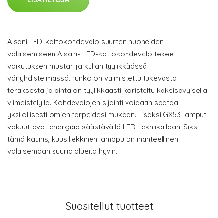
LISÄTIETOJA
Alsani LED-kattokohdevalo suurten huoneiden
valaisemiseen Alsani- LED-kattokohdevalo tekee
vaikutuksen mustan ja kullan tyylikkäässä
väriyhdistelmässä. runko on valmistettu tukevasta
teräksestä ja pinta on tyylikkäästi koristeltu kaksisävyisellä
viimeistelyllä. Kohdevalojen sijainti voidaan säätää
yksilöllisesti omien tarpeidesi mukaan. Lisäksi GX53-lamput
vakuuttavat energiaa säästävällä LED-tekniikallaan. Siksi
tämä kaunis, kuusiliekkinen lamppu on ihanteellinen
valaisemaan suuria alueita hyvin.
Suositellut tuotteet