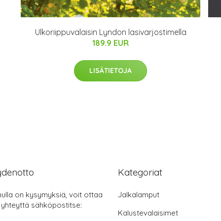
Ulkoriippuvalaisin Lyndon lasivarjostimella
189.9 EUR
LISÄTIETOJA
ydenotto
Kategoriat
nulla on kysymyksiä, voit ottaa
Jalkalamput
 yhteyttä sähköpostitse:
Kalustevalaisimet