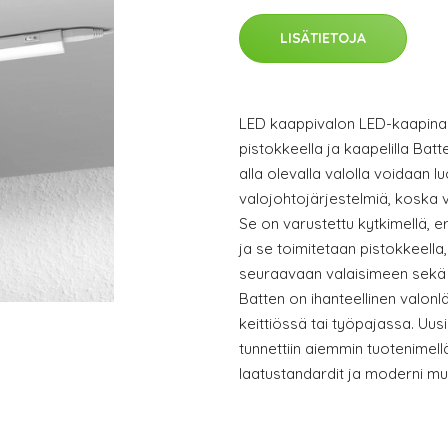
LISÄTIETOJA
LED kaappivalon LED-kaapinalu
pistokkeella ja kaapelilla Bat
alla olevalla valolla voidaan
valojohtojärjestelmiä, koska va
Se on varustettu kytkimellä, er
ja se toimitetaan pistokkeella, 
seuraavaan valaisimeen sekä k
Batten on ihanteellinen valonlä
keittiössä tai työpajassa. Uu
tunnettiin aiemmin tuotenime
laatustandardit ja moderni mu