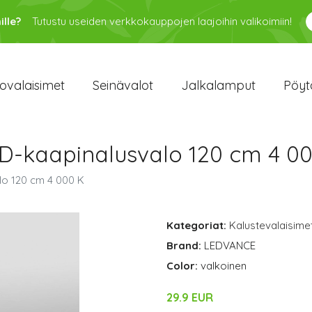
ille?
Tutustu useiden verkkokauppojen laajoihin valikoimiin!
ovalaisimet
Seinävalot
Jalkalamput
Pöyt
D-kaapinalusvalo 120 cm 4 0
o 120 cm 4 000 K
Kategoriat:
Kalustevalaisime
Brand:
LEDVANCE
Color:
valkoinen
29.9 EUR