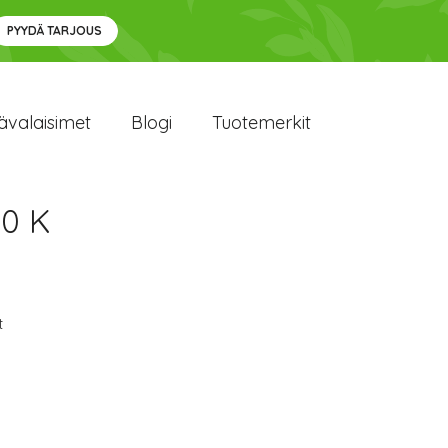
PYYDÄ TARJOUS
ävalaisimet
Blogi
Tuotemerkit
00 K
t