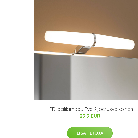
LED-peililamppu Eva 2, perusvalkoinen
29.9 EUR
LISÄTIETOJA