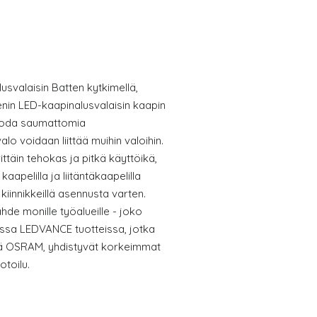
svalaisin Batten kytkimellä,
tenin LED-kaapinalusvalaisin kaapin
 luoda saumattomia
lo voidaan liittää muihin valoihin.
ittäin tehokas ja pitkä käyttöikä,
kaapelilla ja liitäntäkaapelilla
iinnikkeillä asennusta varten.
hde monille työalueille - joko
sissa LEDVANCE tuotteissa, jotka
llä OSRAM, yhdistyvät korkeimmat
otoilu.