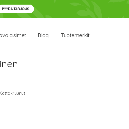
PYYDÄ TARJOUS
ävalaisimet
Blogi
Tuotemerkit
inen
Kattokruunut