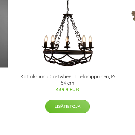
Kattokruunu Cartwheel III, 5-lamppuinen, Ø
54 cm
439.9 EUR
LISÄTIETOJA