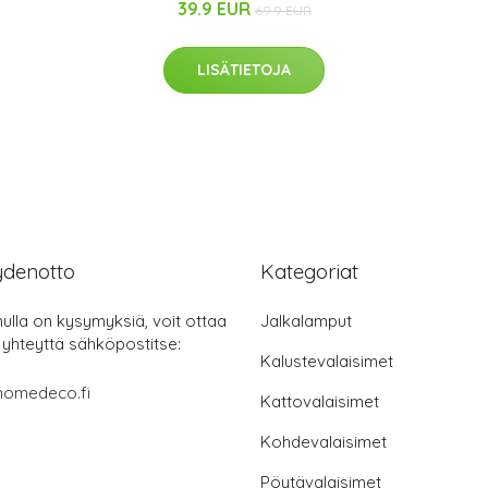
39.9 EUR
69.9 EUR
LISÄTIETOJA
ydenotto
Kategoriat
nulla on kysymyksiä, voit ottaa
Jalkalamput
 yhteyttä sähköpostitse:
Kalustevalaisimet
homedeco.fi
Kattovalaisimet
Kohdevalaisimet
Pöytävalaisimet