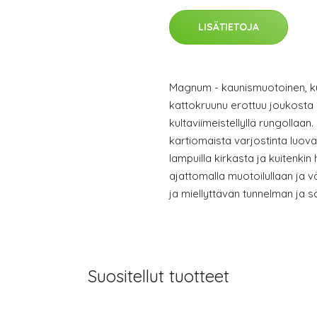
LISÄTIETOJA
Magnum - kaunismuotoinen, k
kattokruunu erottuu joukosta h
kultaviimeistellyllä rungollaa
kartiomaista varjostinta luova
lampuilla kirkasta ja kuitenki
ajattomalla muotoilullaan ja 
ja miellyttävän tunnelman ja s
Suositellut tuotteet