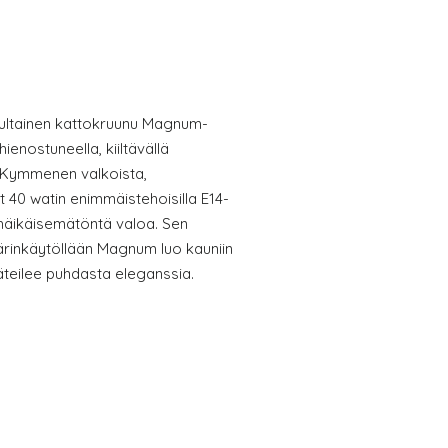
ultainen kattokruunu Magnum-
ienostuneella, kiiltävällä
n. Kymmenen valkoista,
t 40 watin enimmäistehoisilla E14-
n häikäisemätöntä valoa. Sen
värinkäytöllään Magnum luo kauniin
äteilee puhdasta eleganssia.