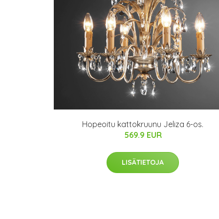
Hopeoitu kattokruunu Jeliza 6-os.
569.9 EUR
LISÄTIETOJA