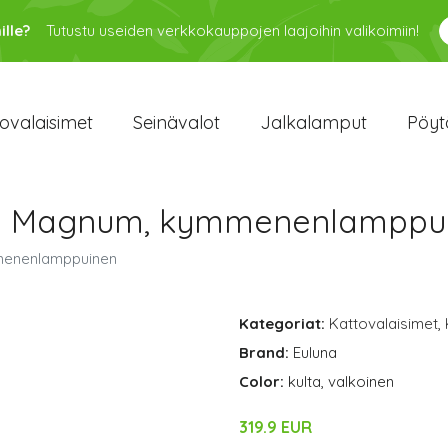
ille?
Tutustu useiden verkkokauppojen laajoihin valikoimiin!
ovalaisimet
Seinävalot
Jalkalamput
Pöyt
unu Magnum, kymmenenlamppu
menenlamppuinen
Kategoriat:
Kattovalaisimet
,
Brand:
Euluna
Color:
kulta, valkoinen
319.9 EUR