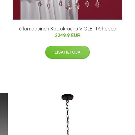
n
6-lamppuinen Kattokruunu VIOLETTA hopea
2249.9 EUR
LISÄTIETOJA