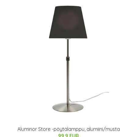
Aluminor Store -pöytälamppu, alumiini/musta
99.9 EUR