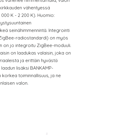
kkaus vähenee himmentämällä, valon
kirkkauden vähentyessä
000 K - 2 200 K). Huomio:
 pystysuuntainen
keä seinähimmennintä. Integrointi
ZigBee-radiostandardi) on myös
n on jo integroitu ZigBee-moduuli.
isin on laadukas valaisin, joka on
iaaleista ja erittäin hyvästä
 laadun lisäksi BANKAMP-
n korkea toiminnallisuus, ja ne
nlaisen valon.