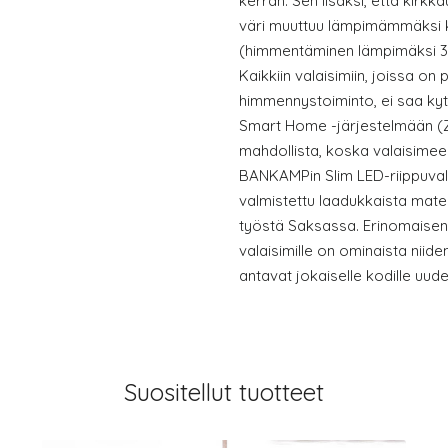
kerran. Sen lisäksi, että kir
väri muuttuu lämpimämmäksi 
(himmentäminen lämpimäksi 3 
Kaikkiin valaisimiin, joissa on
himmennystoiminto, ei saa kyt
Smart Home -järjestelmään (
mahdollista, koska valaisimee
BANKAMPin Slim LED-riippuvala
valmistettu laadukkaista mater
työstä Saksassa. Erinomaisen
valaisimille on ominaista niide
antavat jokaiselle kodille uude
Suositellut tuotteet