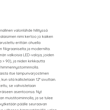
nallinen valonlähde hillityssä
valaisimen nimi kertoo jo kaiken
rustettu erittäin ohuella
n filigraaniselta ja modernilta.
män valkoisia LED-valoja, joiden
a > 90), ja niiden kirkkautta
 himmennystoiminnolla.
aista itse lampunvarjostimen
un sitä kallistetaan 12° sivuttain.
ettu, se vahvistetaan
eräiseen asentoonsa. Nyt
an muistitoiminnolla, ja se tulee
 kytketään päälle seuraavan