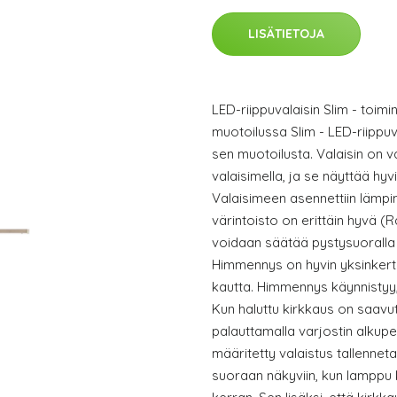
LISÄTIETOJA
LED-riippuvalaisin Slim - toimin
muotoilussa Slim - LED-riippu
sen muotoilusta. Valaisin on va
valaisimella, ja se näyttää hyvi
Valaisimeen asennettiin lämpi
värintoisto on erittäin hyvä (R
voidaan säätää pystysuoralla
Himmennys on hyvin yksinkert
kautta. Himmennys käynnistyy, k
Kun haluttu kirkkaus on saavut
palauttamalla varjostin alkup
määritetty valaistus tallenneta
suoraan näkyviin, kun lamppu