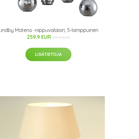
Lindby Mateno -riippuvalaisin, 5-lamppuinen
259.9 EUR
279.9 EUR
LISÄTIETOJA