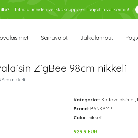
ille?
Tutustu useiden verkkokauppojen laajoihin valikoimiin!
ovalaisimet
Seinävalot
Jalkalamput
Pöyt
alaisin ZigBee 98cm nikkeli
98cm nikkeli
Kategoriat:
Kattovalaisimet
,
Brand:
BANKAMP
Color:
nikkeli
929.9 EUR