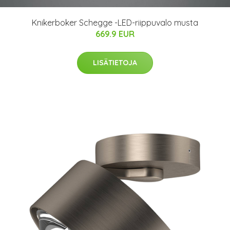
Knikerboker Schegge -LED-riippuvalo musta
669.9 EUR
LISÄTIETOJA