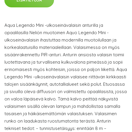
LISÄTIETOJA
Aqua Legendo Mini -ulkoseinävalaisin anturilla ja
opaalilasilla Neliön muotoinen Aquo Legendo Mini -
ulkoseinävalaisin ihastuttaa modernilla muotoilullaan ja
korkealaatuisilla materiaaleillaan. Valaisimessa on myös
sisäänrakennettu PIR-anturi. Anturin ansiosta valaisin toimii
luotettavana ja turvallisena kulkuvalona pimeässä ja sopii
erinomaisesti myös kohteisiin, joissa on paljon liikettä. Aqua
Legendo Mini -ulkoseinävalaisin valaisee riittävän kirkkaasti
talojen sisäänkäynnit, autotallialueet sekä polut. Etuosassa
ja sivuilla oleva diffuusori on valmistettu opaalilasista, jossa
on valoa läpäisevä kalvo. Tämä kalvo peittää näkyvistä
valaisimen sisällä olevan lampun ja mahdollistaa samalla
tasaisen ja häikäisemättömän valaistuksen. Valaisimen
runko on laadukasta ruostumatonta terästä. Anturin
tekniset tiedot: – tunnistusetäisyys: enintään 8 m –