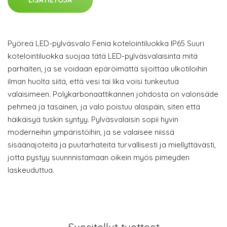
LISÄTIETOJA
Pyöreä LED-pylväsvalo Fenia kotelointiluokka IP65 Suuri
kotelointiluokka suojaa tätä LED-pylväsvalaisinta mitä
parhaiten, ja se voidaan epäröimättä sijoittaa ulkotiloihin
ilman huolta siitä, että vesi tai lika voisi tunkeutua
valaisimeen. Polykarbonaattikannen johdosta on valonsäde
pehmeä ja tasainen, ja valo poistuu alaspäin, siten että
häikäisyä tuskin syntyy. Pylväsvalaisin sopii hyvin
moderneihin ympäristöihin, ja se valaisee niissä
sisäänajoteitä ja puutarhateitä turvallisesti ja miellyttävästi,
jotta pystyy suunnnistamaan oikein myös pimeyden
laskeuduttua.