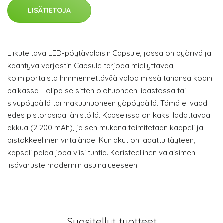
LISÄTIETOJA
Liikuteltava LED-pöytävalaisin Capsule, jossa on pyörivä ja
kääntyvä varjostin Capsule tarjoaa miellyttävää,
kolmiportaista himmennettävää valoa missä tahansa kodin
paikassa - olipa se sitten olohuoneen lipastossa tai
sivupöydällä tai makuuhuoneen yöpöydällä. Tämä ei vaadi
edes pistorasiaa lähistöllä. Kapselissa on kaksi ladattavaa
akkua (2 200 mAh), ja sen mukana toimitetaan kaapeli ja
pistokkeellinen virtalähde. Kun akut on ladattu täyteen,
kapseli palaa jopa viisi tuntia. Koristeellinen valaisimen
lisävaruste moderniin asuinalueeseen.
Suositellut tuotteet