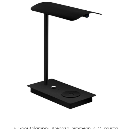
LED-pöytälamppu Arenaza, himmennys, QI, musta