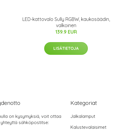
LED-kattovalo Sully RGBW, kaukosäädin,
valkoinen
139.9 EUR
LISÄTIETOJA
ydenotto
Kategoriat
nulla on kysymyksiä, voit ottaa
Jalkalamput
 yhteyttä sähköpostitse:
Kalustevalaisimet