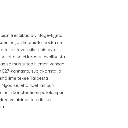
isin trendikästä vintage-tyyliä.
seen paljon huomiota, koska se
sta loistavan silmiinpistävä.
se, että se ei koostu tavallisesta
vaan se muistuttaa hieman vanhaa
 E27-kannasta, suojakorista ja
tämä ilme tekee Tarbesta
. Myös se, että näet lampun
a näin koristeellisen pallolampun
ekee valaisimesta erityisen
sa.