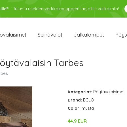
ille?
Tutustu useiden verkkokauppojen laajoihin valikoimiin!
ovalaisimet
Seinävalot
Jalkalamput
Pöyt
öytävalaisin Tarbes
rbes
Kategoriat:
Pöytävalaisimet
Brand:
EGLO
Color:
musta
44.9 EUR