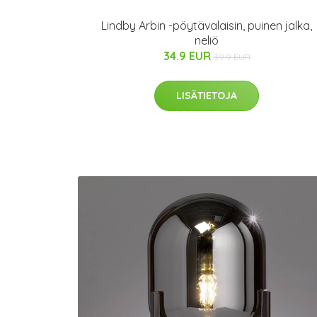
Lindby Arbin -pöytävalaisin, puinen jalka,
neliö
34.9 EUR
39.9 EUR
LISÄTIETOJA