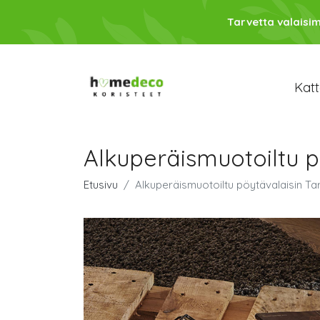
Tarvetta valaisim
Katt
Alkuperäismuotoiltu p
Etusivu
Alkuperäismuotoiltu pöytävalaisin Ta