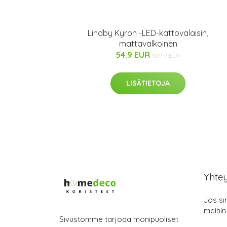
Lindby Kyron -LED-kattovalaisin,
mattavalkoinen
54.9 EUR
109.9 EUR
LISÄTIETOJA
Yhte
Jos si
meihin
Sivustomme tarjoaa monipuoliset