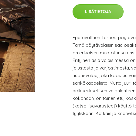
LISÄTIETOJA
Epätavallinen Tarbes-pöytävala
Tämä pöytävalaisin saa osak
on erikoisen muotoilunsa ansio
Erityinen asia valaisimessa on 
jalustasta ja varjostimesta, 
huonevaloa, joka koostuu vain
sähkökaapelista. Mutta juuri 
poikkeuksellisen valonlähteen
kokonaan, on toinen etu, kosk
(katso lisävarusteet) käyttö t
tyylikkään. Katkaisija kaapelis