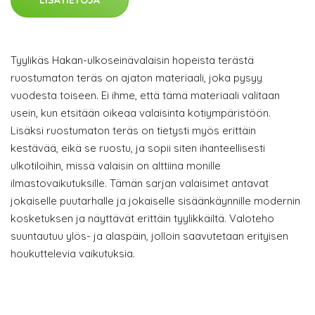
LISÄTIETOJA
Tyylikäs Hakan-ulkoseinävalaisin hopeista terästä
ruostumaton teräs on ajaton materiaali, joka pysyy
vuodesta toiseen. Ei ihme, että tämä materiaali valitaan
usein, kun etsitään oikeaa valaisinta kotiympäristöön.
Lisäksi ruostumaton teräs on tietysti myös erittäin
kestävää, eikä se ruostu, ja sopii siten ihanteellisesti
ulkotiloihin, missä valaisin on alttiina monille
ilmastovaikutuksille. Tämän sarjan valaisimet antavat
jokaiselle puutarhalle ja jokaiselle sisäänkäynnille modernin
kosketuksen ja näyttävät erittäin tyylikkäiltä. Valoteho
suuntautuu ylös- ja alaspäin, jolloin saavutetaan erityisen
houkuttelevia vaikutuksia.