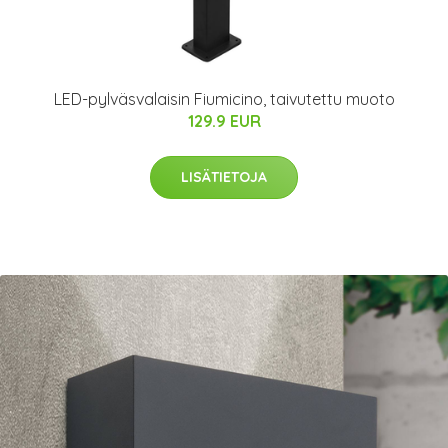
LED-pylväsvalaisin Fiumicino, taivutettu muoto
129.9 EUR
LISÄTIETOJA