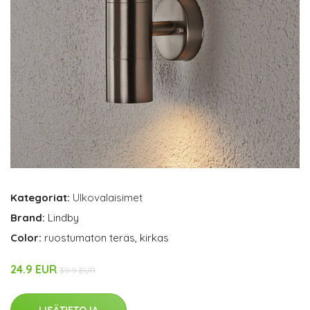
Kategoriat:
Ulkovalaisimet
Brand:
Lindby
Color:
ruostumaton teräs, kirkas
24.9 EUR
39.9 EUR